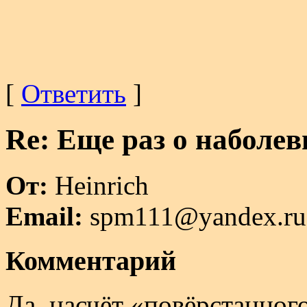
[
Ответить
]
Re: Еще раз о наболе
От:
Heinrich
Email:
spm111@yandex.ru
Комментарий
Да, насчёт «повёрстанног