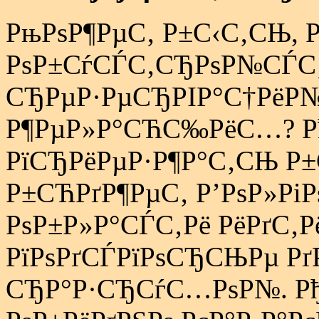
РњРѕР¶РµС‚ Р±С‹С‚СЊ, 
РѕР±СѓСЃС‚СЂРѕР№СЃС‚
СЂРµР·РµСЂРІР°С†РёР№
Р¶РµР»Р°СЋС‰РёС…? Рђ
РїСЂРёРµР·Р¶Р°С‚СЊ Р±С
Р±СЋРґР¶РµС‚ Р’РѕР»Рі
РѕР±Р»Р°СЃС‚Рё РёРґС‚Рё
РїРѕРґСЃРїРѕСЂСЊРµ Р
СЂР°Р·СЂСѓС…РѕР№. Рђ 