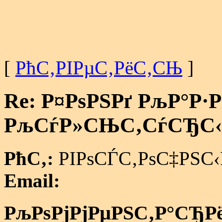
[
РћС‚РІРµС‚РёС‚СЊ
]
Re: Р¤РѕРЅРґ РљР°Р
РљСѓР»СЊС‚СѓСЂС‹
РћС‚:
РІРѕСЃС‚РѕС‡РЅС
Email:
РљРѕРјРјРµРЅС‚Р°СЂ