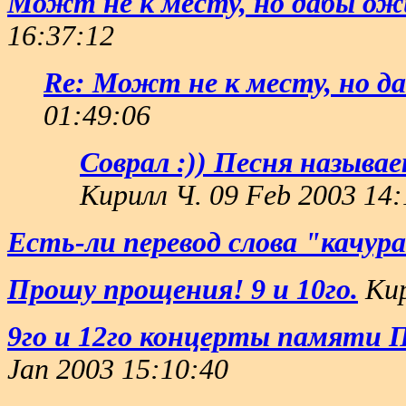
Можт не к месту, но дабы ож
16:37:12
Re: Можт не к месту, но д
01:49:06
Соврал :)) Песня называ
Кирилл Ч. 09 Feb 2003 14:
Есть-ли перевод слова "качура
Прошу прощения! 9 и 10го.
Кир
9го и 12го концерты памяти П
Jan 2003 15:10:40