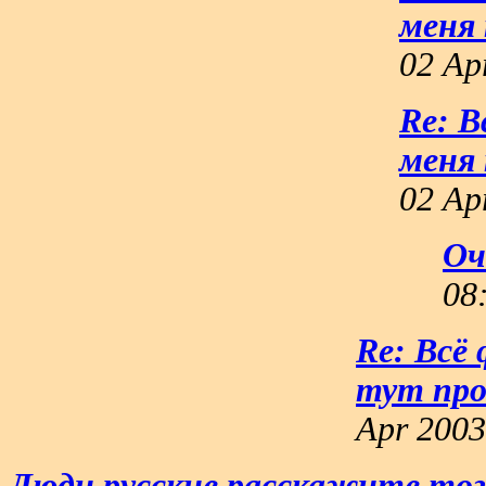
меня 
02 Ap
Re: 
меня 
02 Ap
Оч
08
Re: Всё
тут про
Apr 2003
Люди русские,расскажите тогд