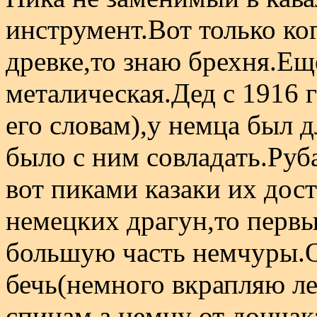
инструмент.Вот только ко
древке,то знаю брехня.Ещ
металическая.Дед с 1916 
его словам),у немца был 
было с ним совладать.Руб
вот пиками казаки их дост
немецких драгун,то перв
большую часть немчуры.О
бечь(немного вкрапляю ле
спинам,а немцу от дончак