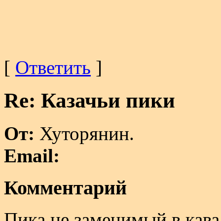
[
Ответить
]
Re: Казачьи пики
От:
Хуторянин.
Email:
Комментарий
Пика не заменимый в кав