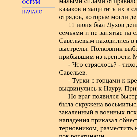
малыми силами отправился
ФОРУМ
казаков и защитить их в 
НАЧАЛО
отрядов, которые могли де
11 июня был Духов ден
семьями и не занятые на с
Савельевым находились в 
выстрелы. Полковник выбе
прибывшим из крепости М
- Что стряслось? - тих
Савельев.
- Турки с горцами к к
выдвинулись к Науру. Прим
Но враг появился быст
была окружена восьмитыс
закаленный в военных пох
нападения приказал обне
терновником, разместить н
ров рогатинами.