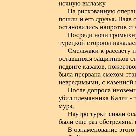
ночную вылазку.
На рискованную операц
пошли и его друзья. Взяв 
остановились напротив ст
Посреди ночи громыхну
турецкой стороны началас
Смельчаки к рассвету н
оставшихся защитников ст
подвиге казаков, пожертво
была прервана смехом ста
невредимыми, с казенной 
После допроса иноземц
убил племянника Калги - 
мурз.
Наутро турки сняли оса
были еще раз обстреляны 
В ознаменование этого