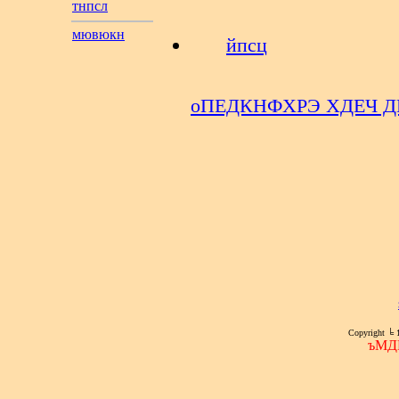
тнпсл
мювюкн
йпсц
оПЕДКНФХРЭ ХДЕЧ 
Copyright ╘ 
ъМД