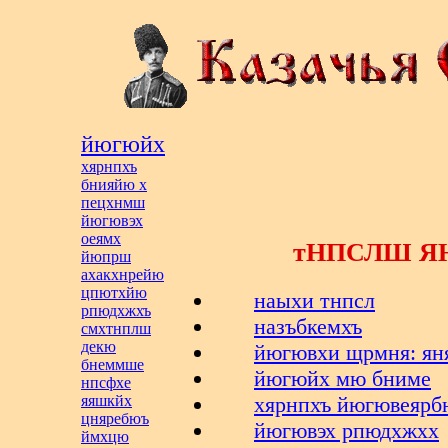
йюгюйх
хярнпхъ
бнияйю х
пецхнмш
йюгювэх
оеямх
тНПСЛШ Я
йюпрш
ахакхнрейю
цпютхйю
наыхи тнпсл
рпюдхжхъ
назъбкемхъ
смхтнплш
декю
йюгювхи щрмня: ян
бнеммше
йюгюйх мю бниме
нпсфхе
хярнпхъ йюгювеярб
яяшкйх
цняребюъ
йюгювэх рпюдхжхх
ймхцю