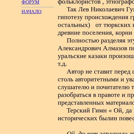
фольклористов , этнографо
ФОРУМ
Так Лев Николаевич Гум
НАЧАЛО
гипотезу происхождения гр
остальных) от тюркских н
древние поселения, корни
Полностью разделяя эт
Александрович Алмазов по
уральские казаки произошл
т.д.
Автор не ставит перед 
столь авторитетными и у
слушателю и почитателю т
разобраться в правоте и 
представленных материало
Терский Гимн « Ой, да 
исторических былин повес
Ой, да вот заплакали г