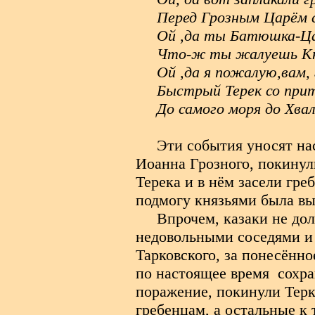
Перед Грозным Царём
Ой ,да ты Батюшка-Ц
Что-ж ты жалуешь Кн
Ой ,да я пожалую,вам, 
Быстрый Терек со при
До самого моря до Хва
Эти события уносят нас
Иоанна Грозного, покинул
Терека и в нём засели гр
подмогу князьями была вы
Впрочем, казаки не дол
недовольными соседями и
Тарковского, за понесённо
по настоящее время сохр
поражение, покинули Терк
гребенцам, а остальные к 