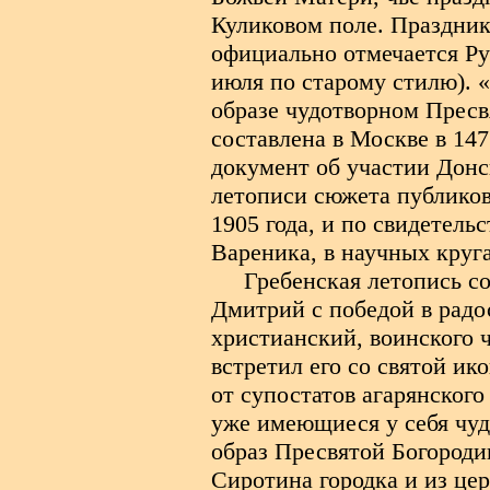
Куликовом поле. Праздни
официально отмечается Ру
июля по старому стилю). 
образе чудотворном Прес
составлена в Москве в 147
документ об участии Донск
летописи сюжета публиков
1905 года, и по свидетель
Вареника, в научных круг
Гребенская летопись с
Дмитрий с победой в радос
христианский, воинского 
встретил его со святой ик
от супостатов агарянског
уже имеющиеся у себя чуд
образ Пресвятой Богороди
Сиротина городка и из це