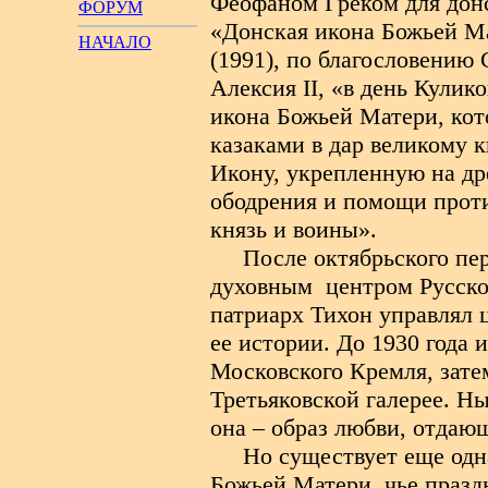
Феофаном Греком для дон
ФОРУМ
«Донская икона Божьей Ма
НАЧАЛО
(1991), по благословению
Алексия
II
, «в день Кулик
икона Божьей Матери, кот
казаками в дар великому 
Икону, укрепленную на дре
ободрения и помощи проти
князь и воины».
После октябрьского пе
духовным
центром Русско
патриарх Тихон управлял 
ее истории. До 1930 года 
Московского Кремля, затем
Третьяковской галерее. Н
она – образ любви, отдающ
Но существует еще одн
Божьей Матери, чье праздн