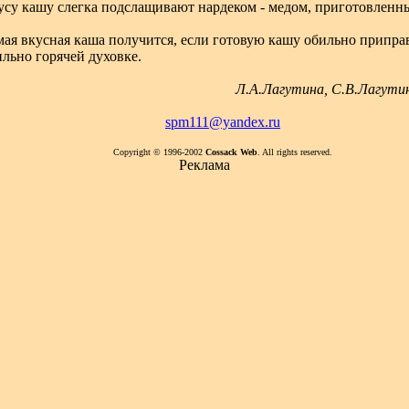
усу кашу слегка подслащивают нардеком - медом, приготовленн
мая вкусная каша получится, если готовую кашу обильно припра
ильно горячей духовке.
Л.А.Лагутина, С.В.Лагутина
spm111@yandex.ru
Copyright © 1996-2002
Cossack Web
. All rights reserved.
Реклама