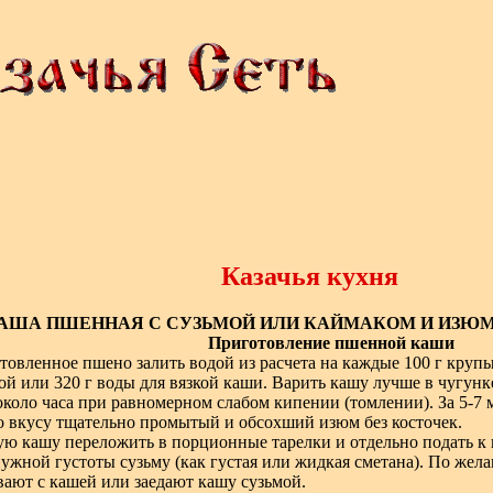
Казачья кухня
АША ПШЕННАЯ С СУЗЬМОЙ ИЛИ КАЙМАКОМ И ИЗЮ
Приготовление пшенной каши
товленное пшено залить водой из расчета на каждые 100 г крупы
ой или 320 г воды для вязкой каши. Варить кашу лучше в чугунк
около часа при равномерном слабом кипении (томлении). За 5-7 
о вкусу тщательно промытый и обсохший изюм без косточек.
ую кашу переложить в порционные тарелки и отдельно подать к
нужной густоты сузьму (как густая или жидкая сметана). По жел
ают с кашей или заедают кашу сузьмой.