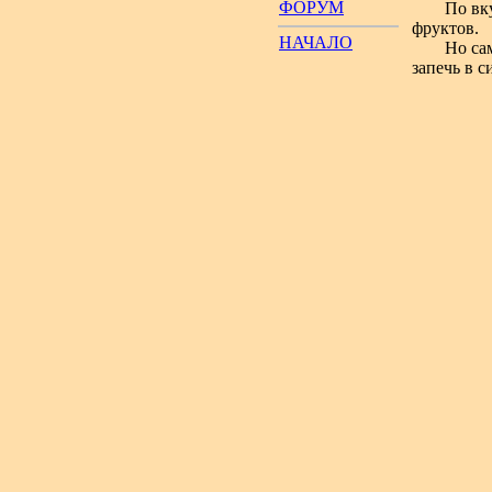
ФОРУМ
По вк
фруктов.
НАЧАЛО
Но са
запечь в с