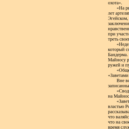
охота».
«На р
лет артел
Эгейском,
заключени
нравствен
при участ
треть свое
«Неде
который с
Бандерма.
Майносу р
ружей и п
«Обще
«Заветами
Вне в
записанны
«Свод
на Майносе
«Заве
властью Р
рассказыв
что валяй
что на сво
время слу