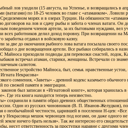
ыбный лов уходили (15 августа, на Успенье, и возвращались в ап
ями (ватагами) по 18-25 человек во главе с «атаманком». Ловили
 Средиземном морях и в озерах Турции. На обязанности «атаман
ю договоров на лов и сдачу рыбы и забота о членах ватаги. Он д
ным поведением членов артели, за их бытовыми нуждами, вел уче
ии всех работников делил доход поровну. При возвращении на 
го заработка отдавал в войсковую казну.
ли за две до окончания рыбного лова ватага посылала своего пос
ообщал о дне возвращения артели. Все рыбаки собирались в назн
 С Майноса приходили подводы для перевозки снастей, лодок, К
ыбаков встречал атаман, старики, женщины. Встречали со знаме
ушечным салютом.
ственное устройство Майноса, быт, семья. нравственные устои,
 Игната Некрасова»
сякого сомнения, «Заветы» - древний кодекс казачьего обычного
й по свежей памяти в эмиграции.
 законов был записан в «Игнатовой книге», которая хранилась в
». Где эта книга находится теперь неизвестно.
ты» сохранили в памяти образ древних общественных отношений
оссии. Один из русских чиновников (В. П. Иванов-Желудков), п
ая о необычайной честности, царившей в поселении Н-цев: «Все 
ся у Некрасовца мешок червонцев под ногами, он даже одного не 
ей земле ничего брать нельзя». Так же интересно его свидетельст
жбы, несут ответственность за проступки наравне с другими чл