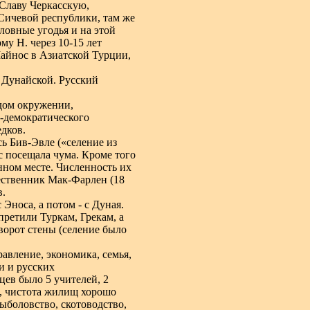
 Славу Черкасскую,
.Сичевой республики, там же
ловные угодья и на этой
у Н. через 10-15 лет
Майнос в Азиатской Турции,
 Дунайской. Русский
ждом окружении,
о-демократического
едков.
ь Бив-Эвле («селение из
 посещала чума. Кроме того
нном месте. Численность их
ественник Мак-Фарлен (18
в.
Эноса, а потом - с Дуная.
претили Туркам, Грекам, а
ворот стены (селение было
авление, экономика, семья,
и и русских
ев было 5 учителей, 2
к, чистота жилищ хорошо
боловство, скотоводство,