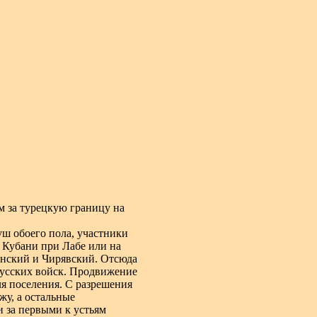
м за турецкую границу на
ш обоего пола, участники
 Кубани при Лабе или на
инский и Чирявский. Отсюда
 русских войск. Продвижение
ля поселения. С разрешения
жу, а остальные
и за первыми к устьям