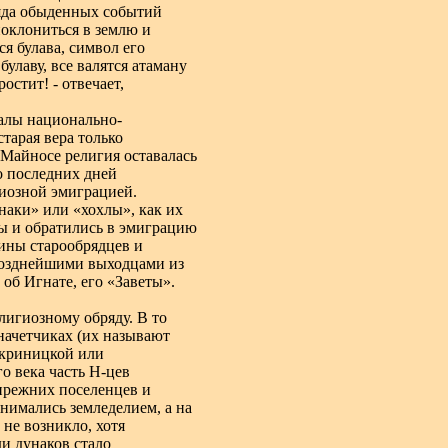
ряда обыденных событий
поклониться в землю и
ся булава, символ его
булаву, все валятся атаману
остит! - отвечает,
алы национально-
старая вера только
 Майносе религия оставалась
о последних дней
гиозной эмиграцией.
наки» или «хохлы», как их
ы и обратились в эмиграцию
ины старообрядцев и
 позднейшими выходцами из
 об Игнате, его «Заветы».
лигиозному обряду. В то
 начетчиках (их называют
окриницкой или
о века часть Н-цев
 прежних поселенцев и
нимались земледелием, а на
не возникло, хотя
и дунаков стало