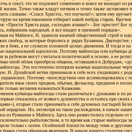
ечь и секут, это не подлежит сомнению и вовсе не выходит из 
й жизни. Точно также кладут ничком и точно также заставляют 
ить словами: «Спаси Христос, что поучили!»; затем ему вручает
торую на время наказания отбирает какой нибудь старик. Вручив 
пя: «Прости Хряста ради, господин атаман!» - Бог простит! Бог пр
сь, избранник народный, и все входит в прежний порядок».
вая на Майносе, Н. хранили казачий общественный строй и иде
ких свобод, за которые боролись в
рядах Булавина. Двуперстие, 
ли в боях, а не служили основной целью движения. И тогда и на
ью национальной идеологии. Поэтому майносцы или кубанцы д
я за рубежом могут считаться политической в основе, а не рели
лько иной облик приобрела община, оставшаяся в Добрудже, «ду
майносцы. Эти постепенно потеряли казачьи национальные черт
ую. Н. Дунайской ветви принимали к себе всех уходивших с род
и украинских. Поэтому «впоследствии они ассимилировались с
ратили язык своих предков, обычаи, фольклор, предания и песни
ли только желания называться Казаками.
еменем кубанцы-майносцы стали различаться с дунаками и по ре
первые отказались от всякого духовенства и остались при своих
цами»), вторые стали принимать к себе духовных пастырей Бел
ой иерархии. Но, несмотря на такие расхождения, в начале нашег
ась из Румынии к Майносу. Здесь они разместились отдельно от
исключительно рыболовством, в то время как старые майносцы за
дили только с осени. Особенной близости между теми и другими 
 браки стали обычным явлением. В начале нашего столетия сред