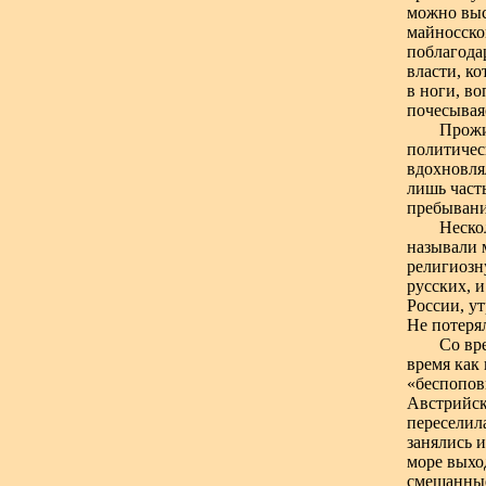
можно выс
майносско
поблагодар
власти, ко
в ноги, во
почесывая
Прожи
политичес
вдохновля
лишь част
пребывани
Неско
называли 
религиозн
русских, 
России, ут
Не потеря
Со вр
время как 
«беспопов
Австрийск
переселил
занялись 
море выхо
смешанные