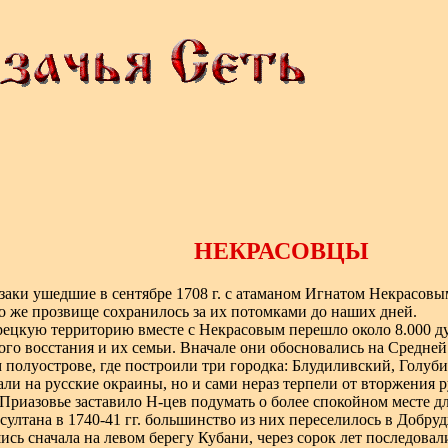
НЕКРАСОВЦЫ
аки ушедшие в сентябре 1708 г. с атаманом Игнатом Некрасовы
то же прозвище сохранилось за их потомками до наших дней.
рецкую территорию вместе с Некрасовым перешло около 8.000 ду
ого восстания и их семьи. Вначале они обосновались на Средней
 полуострове, где построили три городка: Блудиливский, Голуб
али на русские окраины, но и сами нераз терпели от вторжения
 Приазовье заставило Н-цев подумать о более спокойном месте д
султана в 1740-41 гг. большинство из них переселилось в Добруд
сь сначала на левом берегу Кубани, через сорок лет последовал