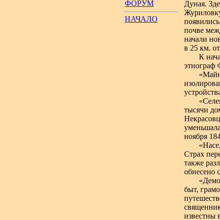
ФОРУМ
Дуная. Зд
Журиловку
НАЧАЛО
появились
почве меж
начали но
в 25 км. о
К нач
этнограф 
«Майн
изолирова
устройств
«Селе
тысячи до
Некрасовц
уменьшала
ноября 184
«Насе
Страх пере
также раз
обнесено 
«Демо
быт, грамо
путешеств
священник
известны 