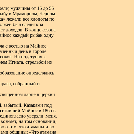
реле) мужчины от 15 до 55
 рыбу в Мраморном, Черном.
ка» лежали все хлопоты по
олжен был следить за
т доходов. В конце сезона
Майнос каждый рыбак одну
ла с вестью на Майнос,
аченный день в городе
азаков.
На подступах к
нем Игната. стрельбой из
 образование определялись
 права, собранный и
 священном ларце в церкви
, забытый. Казаками под
осетивший Майнос в 1865 г.
единогласно уверяли .меня,
возьмет, на том основании,
во о том, что атаманы и во
енами общины: «Что атамана