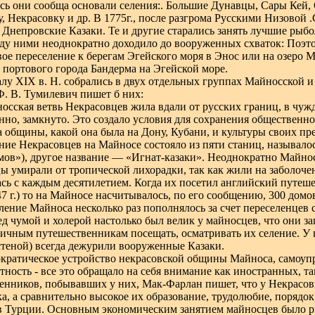
есь они сообща основали селения:. Большие Дунавцы, Сары Кей,
, Некрасовку и др. В 1775г., после разгрома Русскими Низовой 
 Днепровские Казаки. Те и другие старались занять лучшие рыбо
ду ними неоднократно доходило до вооруженных схваток: Поэтом
вое переселение к берегам Эгейского моря в Энос или на озеро 
т портового города Бандерма на Эгейской море.
алу
XIX
в. Н. собрались в двух отдельных группах Майносской и
Ф. В. Тумилевич пишет б них:
осская ветвь Некрасовцев жила вдали от русских границ, в чу
нно, замкнуто. Это создало условия для сохранения общественн
а общины, какой она была на Дону, Кубани, и культуры своих пр
ние Некрасовцев на Майносе состояло из пяти станиц, называлос
мов»), другое название — «Игнат-казаки». Неоднократно Майнос
ы умирали от тропической лихорадки, так как жили на заболоче
сь с каждым десятилетием. Когда их посетил английский путеш
7 г.) то на Майносе насчитывалось, по его сообщению, 300 домо
ление Майноса несколько раз пополнялось за счет переселенцев с 
д чумой и холерой настолько был велик у майносцев, что они за
личным путешественникам посещать, осматривать их селение. У 
стеной) всегда дежурили вооруженные Казаки.
кратическое устройство некрасовской общины Майноса, самоупр
тность - все это обращало на себя внимание как иностранных, та
енников, побывавших у них, Мак-Фарлан пишет, что у Некрасовц
а, а сравнительно высокое их образование, трудолюбие, порядо
в Турции. Основным экономическим занятием майносцев было ры