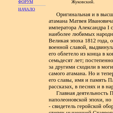
Жуковский.
ФОРУМ
НАЧАЛО
Оригинальная и в высш
атамана Матвея Ивановича
императора Александра
I
с
наиболее любимых народн
Великая эпоха 1812 года,
военной славой, выдвинула
его облетело из конца в к
семьдесят лет; постепенно
за другими сходили в моги
самого атамана. Но и теп
его славы, имя и память 
рассказах, в песнях и в н
Главная деятельность 
наполеоновской эпохи, но
- свидетель геройской обо
степях нынешней Ставропо