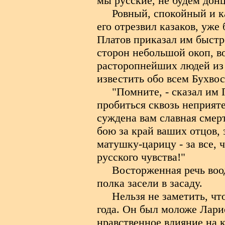
мы русские, не будем дон
Ровный, спокойный и к
его отрезвил казаков, уже
Платов приказал им быстро
сторон небольшой окоп, во
расторопнейших людей из 
известить обо всем Бухвос
"Помните, - сказал им 
пробиться сквозь неприяте
суждена вам славная смерт
бою за край ваших отцов, 
матушку-царицу - за все, ч
русского чувства!"
Восторженная речь воо
полка засели в засаду.
Нельзя не заметить, чт
года. Он был моложе Ларио
нравственное влияние на к