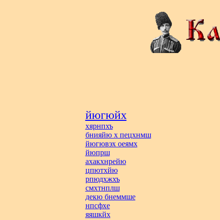
йюгюйх
хярнпхъ
бнияйю х пецхнмш
йюгювэх оеямх
йюпрш
ахакхнрейю
цпютхйю
рпюдхжхъ
смхтнплш
декю бнеммше
нпсфхе
яяшкйх