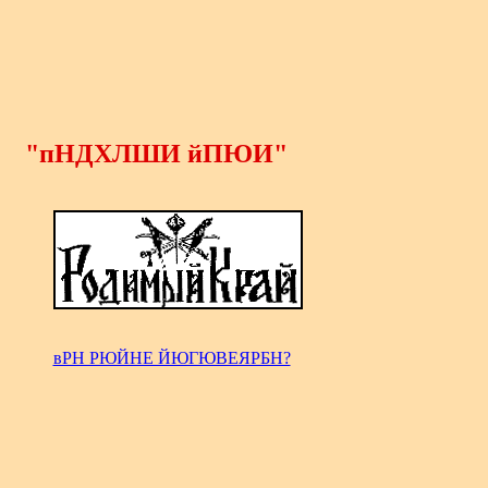
"пНДХЛШИ йПЮИ"
вРН РЮЙНЕ ЙЮГЮВЕЯРБН?