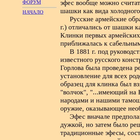
эфес вообще можно считат
ФОРУМ
шашки как вида холодного
НАЧАЛО
Русские армейские обр
г.) отличались от шашки к
Клинки первых армейских
приближалась к сабельны
В 1881 г. под руководс
известного русского конс
Горлова была проведена р
установление для всех род
образец для клинка был в
"волчок", "...имеющий на
народами и нашими тамош
оружие, оказывающее нео
Эфес вначале предпола
дужкой, но затем было ре
традиционные эфесы, сост