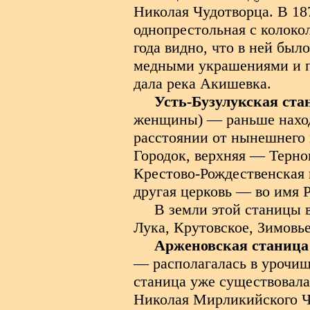
Николая Чудотворца. В 18
однопрестольная с колоко
года видно, что в ней был
медными украшениями и по
дала река Акишевка.
Усть-Бузулукская ста
женщины) — раньше наход
расстоянии от нынешнего 
Городок, верхняя — Терно
Крестово-Рождественская 
другая церковь — во имя 
В земли этой станицы 
Лука, Крутовское, Зимовь
Арженовская станица
— располагалась в урочищ
станица уже существовала.
Николая Мирликийского Чу