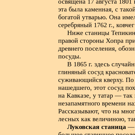
освящена 17 августа 1801 
эта была каменная, с тако
богатой утварью. Она имел
серебряный 1762 г., ковчег
Ниже станицы Тепикинс
правой стороны Хопра при
древнего поселения, обоз
посуды.
В 1865 г. здесь случа
глиняный сосуд красноват
суживающийся кверху. По
нашедшего, этот сосуд пох
на Кавказе, у татар — так
незапамятного времени на
Рассказывают, что на мно
лесных как величиною, та
Луковская станица
— 
большое старинное поселе