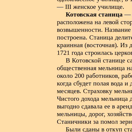
— III женское училище.
Котовская станица
— 
расположена на левой сто
возвышенности. Название 
построена. Станица делитс
краинная (восточная). Из 
1721 года строилась церк
В Котовской станице 
общественная мельница на
около 200 работников, рабо
когда сбудет полая вода и 
месяцев. Страховку мельн
Чистого дохода мельница 
выгодно сдавала ее в арен
мельницы, дорог, хозяйств
Станичники за помол зерн
Были сданы в откуп ст