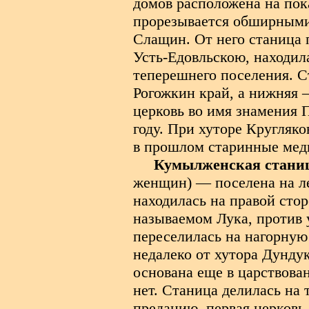
домов расположена на пок
прорезывается обширными 
Слащин. От него станица 
Усть-Едовльскою, находил
теперешнего поселения. Ст
Рогожкин край, а нижняя 
церковь во имя знамения 
году. При хуторе Кругляк
в прошлом старинные медн
Кумылженская стани
женщин) — поселена на ле
находилась на правой стор
называемом Лука, против 
переселилась на нагорную
недалеко от хутора Дунду
основана еще в царствова
нет. Станица делилась на 
преданию, первая церковь 