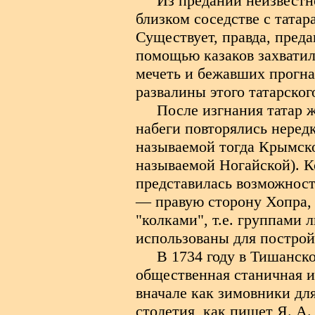
Из преданий неизвестн
близком соседстве с татар
Существует, правда, преда
помощью казаков захватил
мечеть и бежавших прогна
развалины этого татарског
После изгнания татар ж
набеги повторялись неред
называемой тогда Крымско
называемой Ногайской). Ко
представилась возможност
— правую сторону Хопра, 
"колками", т.е. группами 
использованы для построй
В 1734 году в Тишанск
общественная станичная и 
вначале как зимовники для
столетия, как пишет Я. А.