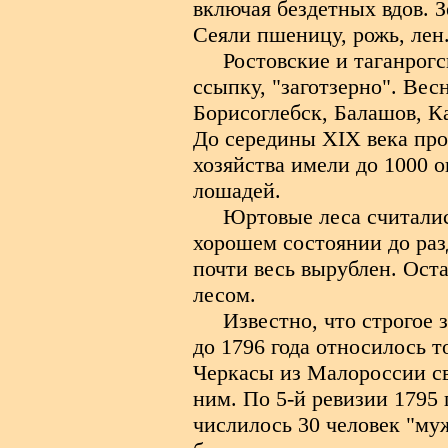
включая бездетных вдов. З
Сеяли пшеницу, рожь, лен
Ростовские и таганрог
ссыпку, "заготзерно". Вес
Борисоглебск, Балашов, К
До середины XIX века про
хозяйства имели до 1000 о
лошадей.
Юртовые леса считалис
хорошем состоянии до разд
почти весь вырублен. Ост
лесом.
Известно, что строгое
до 1796 года относилось 
Черкасы из Малороссии св
ним. По 5-й ревизии 1795 
числилось 30 человек "муж