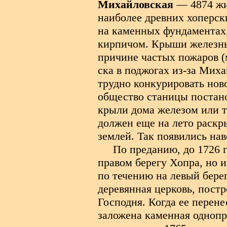
Михайловская
— 4874 жи
наиболее древних хоперск
на каменных фундаментах,
кирпичом. Крыши железны
причине частых пожаров 
ска в поджогах из-за Мих
трудно конкурировать нов
общество станицы постано
крыли дома железом или т
должен еще на лето раскр
землей. Так появились на
По преданию, до 1726 
правом берегу Хопра, но 
по течению на левый бере
деревянная церковь, постр
Господня. Когда ее перене
заложена каменная однопр