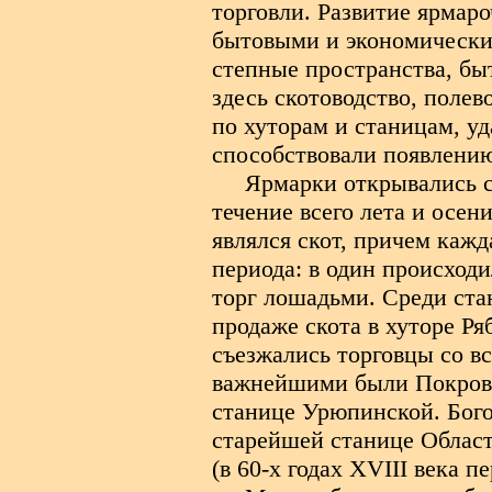
торговли. Развитие ярмар
бытовыми и экономически
степные пространства, бы
здесь скотоводство, полев
по хуторам и станицам, у
способствовали появлению
Ярмарки открывались с 
течение всего лета и осен
являлся скот, причем кажд
периода: в один происход
торг лошадьми. Среди ста
продаже скота в хуторе Ря
съезжались торговцы со в
важнейшими были Покровс
станице Урюпинской. Бого
старейшей станице Облас
(в 60-х годах XVIII века 