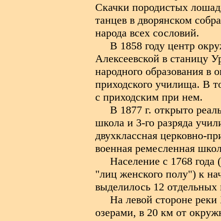
Скачки породистых лошаде
танцев в дворянском собр
народа всех сословий.
В 1858 году центр окр
Алексеевской в станицу У
народного образования в о
приходского училища. В т
с приходским при нем.
В 1877 г. открыто реал
школа и 3-го разряда учи
двухклассная церковно-пр
военная ремесленная школ
Население с 1768 года 
"лиц женского полу") к на
выделилось 12 отдельных 
На левой стороне реки
озерами, в 20 км от окру