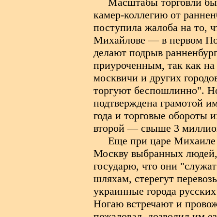
Масштабы торговли были
камер-коллегию от раннен
поступила жалоба на то, ч
Михайлове — в первом По
делают подрыв ранненбург
приуроченным, так как на
москвичи и других городов
торгуют беспошлинно". Но
подтверждена грамотой и
года и торговые обороты 
второй — свыше 3 миллио
Еще при царе Михаиле 
Москву выбранных людей,
государю, что они "служа
шляхам, стерегут перевоз
украинные города русских
Ногаю встречают и провож
пожаловал, дозволил им е