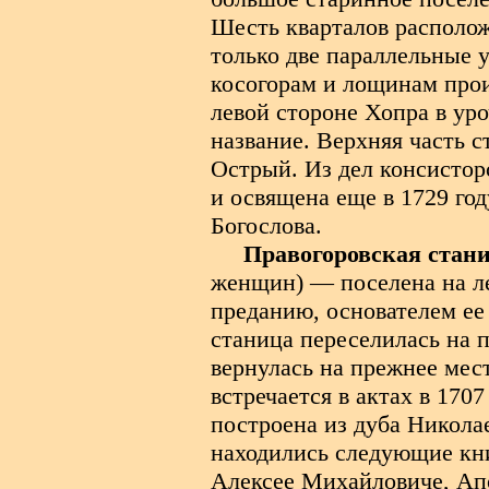
Шесть кварталов располож
только две параллельные 
косогорам и лощинам прои
левой стороне Хопра в уро
название. Верхняя часть 
Острый. Из дел консистор
и освящена еще в 1729 год
Богослова.
Правогоровская стан
женщин) — поселена на ле
преданию, основателем ее 
станица переселилась на п
вернулась на прежнее мес
встречается в актах в 170
построена из дуба Николае
находились следующие кни
Алексее Михайловиче, Апо