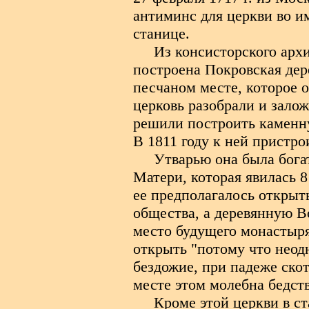
антиминс для церкви во 
станице.
Из консисторского архи
построена Покровская дере
песчаном месте, которое о
церковь разобрали и залож
решили построить каменну
В 1811 году к ней пристро
Утварью она была богат
Матери, которая явилась 8
ее предполагалось открыт
общества, а деревянную В
место будущего монастыря
открыть "потому что неодн
бездожие, при падеже ско
месте этом молебна бедст
Кроме этой церкви в с