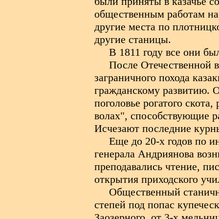
были приняты в казачье с
общественным работам нар
другие места по плотницк
другие станицы.
В 1811 году все они бы
После Отечественной в
заграничного похода каза
гражданскому развитию. Ок
поголовье рогатого скота,
волах", способствующие 
Исчезают последние курны
Еще до 20-х годов по 
генерала Андриянова возни
преподавались чтение, пи
открытия приходского учил
Общественный станичны
степей под попас купеческ
Заозерного, от 3-х мельн