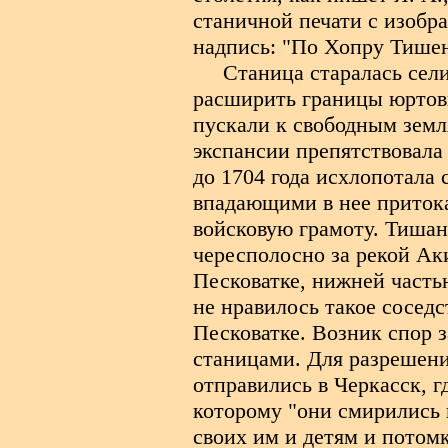
станичной печати с изобр
надпись: "По Хопру Тишен
Станица старалась сел
расширить границы юртовы
пускали к свободным зем
экспансии препятствовала
до 1704 года исхлопотала 
впадающими в нее притока
войсковую грамоту. Тиша
чересполосно за рекой Ак
Песковатке, нижней часть
не нравилось такое сосед
Песковатке. Возник спор 
станицами. Для разрешен
отправились в Черкасск, 
которому "они смирились 
своих им и детям и потом