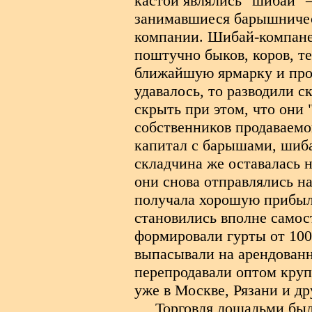
кастой являлись "шибай" 
занимавшиеся барышничест
компании. Шибай-компане
поштучно быков, коров, те
ближайшую ярмарку и прод
удавалось, то разводили с
скрыть при этом, что они 
собственников продаваемог
капитал с барышами, шиба
складчина же оставалась 
они снова отправлялись н
получала хорошую прибыль
становились вполне само
формировали гурты от 100 
выпасывали на арендован
перепродавали оптом кру
уже в Москве, Рязани и д
Торговля лошадьми был