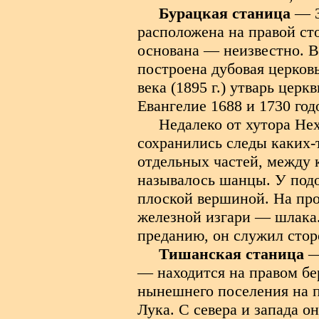
Бурацкая станица
— 3
расположена на правой ст
основана — неизвестно. В 
построена дубовая церков
века (1895 г.) утварь цер
Евангелие 1688 и 1730 год
Недалеко от хутора Нех
сохранились следы каких-
отдельных частей, между 
называлось шанцы. У подо
плоской вершиной. На пр
железной изгари — шлака.
преданию, он служил сто
Тишанская станица
—
— находится на правом бе
нынешнего поселения на 
Лука. С севера и запада о