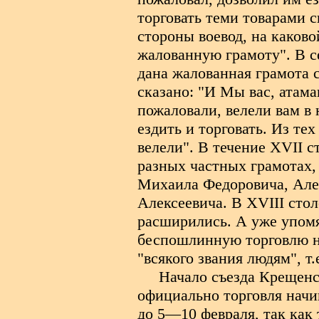
торговать теми товарами с
стороны воевод, на каков
жалованную грамоту". В с
дана жалованная грамота 
сказано: "И Мы вас, атама
пожаловали, велели вам в
ездить и торговать. Из те
велели". В течение XVII с
разных частных грамотах,
Михаила Федоровича, Але
Алексеевича. В XVIII сто
расширились. А уже упомя
беспошлинную торговлю н
"всякого звания людям", т.
Начало съезда Крещенс
официально торговля начин
до 5—10 февраля, так как