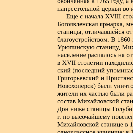
оконченная в 1765 году, а
напрестольной церкви во и
Еще с начала XVIII ст
Богоявленская ярмарка, м
станицы, отличавшейся от
благоустройством. В 1860-
Урюпинскую станицу, Мих
население распалось на о
в XVII столетии находили
ский (последний упоминае
Григорьевский и Пристанск
Новохоперск) были уничто
жители их частью были ра
состав Михайловской стан
Дон ниже станицы Голубин
г. по высочайшему повеле
Михайловской станице в 1
одноклассное училище; в 1