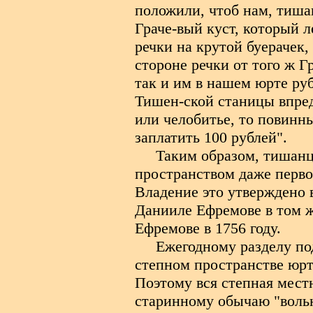
положили, чтоб нам, тиша
Граче-вый куст, который л
речки на крутой буерачек, 
стороне речки от того ж Г
так и им в нашем юрте руб
Тишен-ской станицы впре
или челобитье, то повинн
заплатить 100 рублей".
Таким образом, тишан
пространством даже перв
Владение это утверждено 
Данииле Ефремове в том ж
Ефремове в 1756 году.
Ежегодному разделу по
степном пространстве юрта
Поэтому вся степная мест
старинному обычаю "вольн