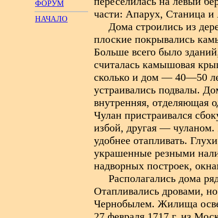
переселилась на левый бер
ФОРУМ
части: Апарух, Станица и
НАЧАЛО
Дома строились из дер
плоские покрывались кам
Больше всего было зданий
считалась камышовая крыш
сколько и дом — 40—50 ле
устраивались подвалы. До
внутренняя, отделяющая од
Чулан пристраивался сбок
избой, другая — чуланом.
удобнее отапливать. Глухи
украшенные резными нали
надворных построек, окна
Располагались дома ря
Отапливались дровами, н
Чернобылем. Жилища осве
27 февраля 1717 г. из Мос