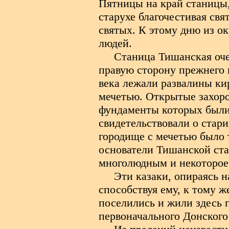
Пятницы на край станицы, 
старухе благочестивая св
святых. К этому дню из о
людей.
Станица Тишанская оче
правую сторону прежнего 
века лежали развалины ки
мечетью. Открытые захоро
фундаменты которых были
свидетельствовали о стар
городище с мечетью было 
основатели Тишанской ста
многолюдным и некоторое 
Эти казаки, опираясь 
способствуя ему, к тому же
поселились и жили здесь г
первоначального Донского