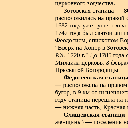
церковного зодчества.
Зотовская станица — 8
расположилась на правой 
1682 году уже существовал
1747 года был святой ант
Феодосием, епископом Во
"Вверх на Хопер в Зотовск
Р.Х. 1720 г." До 1785 год
Михаила церковь. 3 февра
Пресвятой Богородицы.
Федосеевская станиц
— расположена на правом 
бугор, в 9 км от нынешнег
году станица перешла на н
— нижняя часть, Красная 
Слащевская станица
—
женщины) — поселение на 