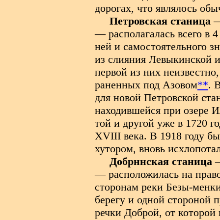
дорогах, что являлось об
Петровская станица
—
— располагалась всего в 4
ней и самостоятельного зн
из слияния Левыкинской и
первой из них неизвестно, 
раненных под Азовом
**
. 
для новой Петровской ста
находившейся при озере И
той и другой уже в 1720 г
XVIII века. В 1918 году 
хутором, вновь исхлопота
Добрннская станица
—
— расположилась на право
сторонам реки Безы-менки
берегу и одной стороной п
речки Доброй, от которой 