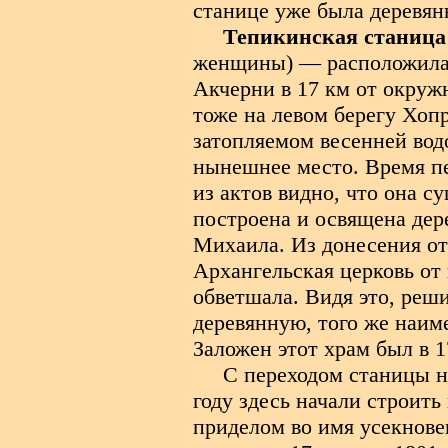
станице уже была деревян
Тепикинская станица
женщины) — расположилась
Акчерни в 17 км от окруж
тоже на левом берегу Хопр
затопляемом весенней водо
нынешнее место. Время пе
из актов видно, что она с
построена и освящена дер
Михаила. Из донесения от 
Архангельская церковь от
обветшала. Видя это, реш
деревянную, того же наиме
Заложен этот храм был в 1
С переходом станицы н
году здесь начали строить
приделом во имя усекнове