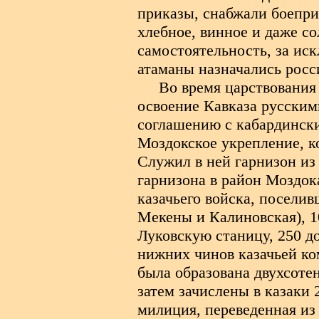
приказы, снабжали боепри
хлебное, винное и даже со
самостоятельность, за иск
атаманы назначались росс
Во время царствовани
освоение Кавказа русским
соглашению с кабардинск
Моздокское укрепление, к
Служил в ней гарнизон из 
гарнизона в район Моздока
казачьего войска, посели
Мекены и Калиновская), 1
Луковскую станицу, 250 д
нижних чинов казачьей ко
была образована двухсотен
затем зачислены в казаки
милиция, переведенная из