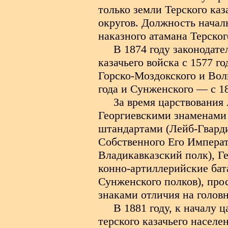
только земли Терского каз
округов. Должность начал
наказного атамана Терског
В 1874 году законодат
казачьего войска с 1577 г
Горско-Моздокского и Волг
года и Сунженского — с 18
За время царствования
Георгиевскими знаменами 
штандартами (Лейб-Гварди
Собственного Его Императ
Владикавказский полк), Г
конно-артиллерийские бата
Сунженского полков), про
знаками отличия на голов
В 1881 году, к началу 
терского казачьего населе