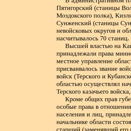
В административном пл
Пятигорский (станицы Вол
Моздокского полка), Кизл
Сунженский (станицы Сун
невойсковых округов и обл
насчитывалось 70 станиц.
Высшей властью на Кав
принадлежали права минис
местное управление облас
присваивалось звание вой
войск (Терского и Кубанс
областью осуществлял нач
Терского казачьего войска
Кроме общих прав губе
особые права в отношении
населения и лиц, принадл
начальнике области состо
старший (заменявший его 