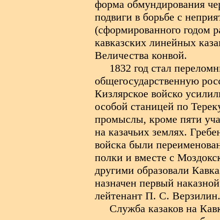
форма обмундирования чер
подвиги в борьбе с непри
(сформированного годом р
кавказских линейных каза
Величества конвой.
1832 год стал перелом
общегосударственную рос
Кизлярское войско усилил
особой станицей по Терек
промыслы, кроме пяти учас
на казачьих землях. Гребе
войска были переименован
полки и вместе с Моздокс
другими образовали Кавка
назначен первый наказной
лейтенант П. С. Верзилин
Служба казаков на Кавк