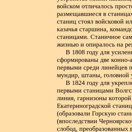
войском отличалось прост
размещавшиеся в станицах,
станиц стоял войсковой ил
казачья старшина, команд
станицами. Станичное са
жизнью и опиралось на ре
В 1808 году для усиле
сформированы две конно-а
первыми среди линейцев 
мундир, штаны, головной у
В 1824 году для укреп
первыми станицами Волгск
линия, гарнизоны которой
Екатериноградской станиц
(образовали Горскую стан
(впоследствии Черноярско
слобод, преобразованных