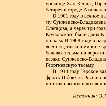
урочище Хан-Кенды, Горск
батарея в городе Ахалкалак
В 1901 году в вечное н
му Сунженско-Владикавказ
Слепцова, а через три год
Круковского были даны К
полкам. В 1908 году в наг
военное, так и в мирное 
белевая тесьма на воротни
казаки Сунженско-Владика
Георгиевскую тесьму.
В 1914 году Терское ка
фронт. В боях за Россию 
и стойко выполняло свой 
Источник: О.А