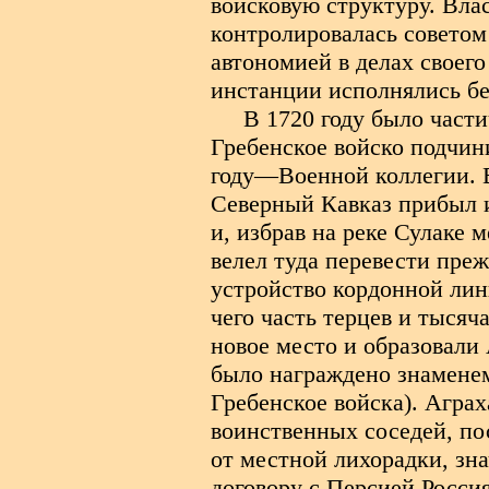
войсковую структуру. Влас
контролировалась советом
автономией в делах своег
инстанции исполнялись бе
В 1720 году было част
Гребенское войско подчин
году—Военной коллегии. В 
Северный Кавказ прибыл 
и, избрав на реке Сулаке 
велел туда перевести преж
устройство кордонной лин
чего часть терцев и тысяч
новое место и образовали 
было награждено знаменем 
Гребенское войска). Агра
воинственных соседей, по
от местной лихорадки, зна
договору с Персией Россия