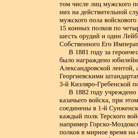
том числе лиц мужского по
них на действительной сл
мужского пола войскового 
15 конных полков по четы
шесть орудий и один Лейб
Собственного Его Императ
В 1881 году за героич
было награждено юбилейн
Александровской лентой, 
Георгиевскими штандарта
3-й Кизляро-Гребенской п
В 1882 году учреждено
казачьего войска, при эт
соединены в 1-й Сунженск
каждый полк Терского войс
например Горско-Моздокск
полков в мирное время на 