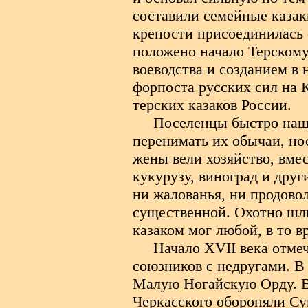
составили семейные казаки
крепости присоединилась 
положено начало Терскому 
воеводства и созданием в 
форпоста русских сил на 
терских казаков России.
Поселенцы быстро наш
перенимать их обычаи, но
жены вели хозяйство, вме
кукурузу, виноград и друг
ни жалованья, ни продовол
существенной. Охотно шли
казаком мог любой, в то 
Начало
XVII
века отмеч
союзников с недругами. В 
Малую Ногайскую Орду. В 
Черкасского обороняли Су