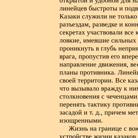
открытой и удобной для н
линейцев быстроты и подв
Казаки служили не только 
разъездам, разведке и кон
секретах участвовали все 
ловкие, имевшие сильных 
проникнуть в глубь непри
врага, пропустив его впер
направление движения, вес
планы противника. Линей
своей территории. Все ка
что вызывало вражду к ни
столкновения с чеченцами
перенять тактику противн
засадой и т. д., причем 
изощренными.
Жизнь на границе с в
устройстве жизни казаков