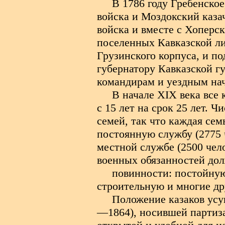
В 1786 году Гребенское
войска и Моздокский каза
войска и вместе с Хоперс
поселенных Кавказской ли
Грузинского корпуса, и п
губернатору Кавказской г
командирам и уездным на
В начале
XIX
века все 
с 15 лет на срок 25 лет. 
семей, так что каждая сем
постоянную службу (2775 ч
местной службе (2500 чело
военных обязанностей до
повинности: постойную
строительную и многие др
Положение казаков усу
—1864), носившей партиза