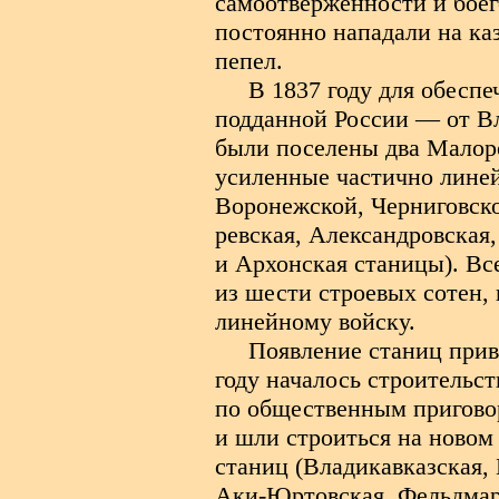
самоотверженности и бое
постоянно нападали на ка
пепел.
В 1837 году для обесп
подданной России — от В
были поселены два Малоро
усиленные частично лине
Воронежской, Черниговско
ревская, Александровская,
и Архонская станицы). Вс
из шести строевых сотен,
линейному войску.
Появление станиц прив
году началось строительс
по общественным пригово
и шли строиться на новом
станиц (Владикавказская,
Аки-Юртовская, Фельдмарш