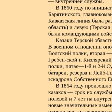
— внутренней службы.
В 1860 году по инициат
Барятинского, главнокома
Кавказская линия была ра
область) и левую (Терская
были командующими войс
Казаки Терской области
В военном отношении оно 
Волгский полки, вторая —
Гребен-ской и Кизлярский
полки, пятая—1-й и 2-й С
батареи, резерва и Лейб-Г
эскадрона Собственного Е
В 1864 году произошло
казаков — срок их службы 
полевой и 7 лет на внутр
новые значительные измен
отменялась, на военную с