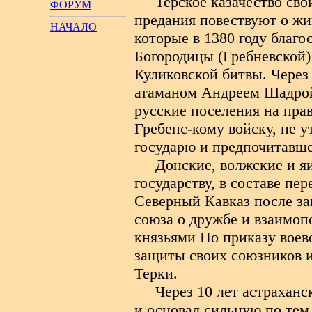
Терское казачество сво
ФОРУМ
предания повествуют о жи
НАЧАЛО
которые в 1380 году благо
Богородицы (Гребневской
Куликовской битвы. Через 
атаманом Андреем Шадрой
русские поселения на пра
Гребенс-кому войску, не 
государю и предпочитавш
Донские, волжские и я
государству, в составе пе
Северный Кавказ после за
союза о дружбе и взаимо
князьями По приказу воев
защиты своих союзников и 
Терки.
Через 10 лет астрахан
и основал сильную по тем