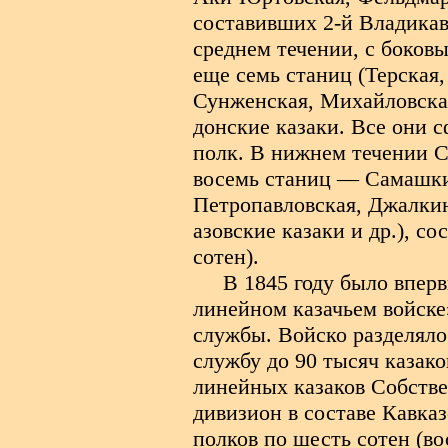
составивших 2-й Владикав
среднем течении, с боков
еще семь станиц (Терская
Сунженская, Михайловская
донские казаки. Все они 
полк. В нижнем течении С
восемь станиц — Самашки
Петропавловская, Джалкин
азовские казаки и др.), с
сотен).
В 1845 году было впер
линейном казачьем войске
службы. Войско разделяло
службу до 90 тысяч казак
линейных казаков Собстве
дивизион в составе Кавказ
полков по шесть сотен (во