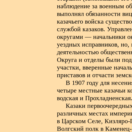
наблюдение за военным об
выполнял обязанности виц
казачьего войска существ
службой казаков. Управле
округами — начальники ок
уездных исправников, но, 
деятельностью общественн
Округа и отделы были по
участки, вверенные начал
приставов и отчасти земск
В 1907 году для несен
четыре местные казачьи к
водская и Прохладненская
Казаки первоочередных
различных местах империи
в Царском Селе, Кизляро-
Волгский полк в Каменец-