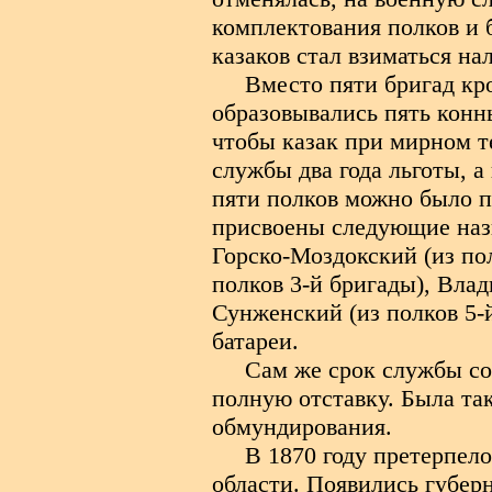
комплектования полков и 
казаков стал взиматься на
Вместо пяти бригад кр
образовывались пять конны
чтобы казак при мирном т
службы два года льготы, а
пяти полков можно было п
присвоены следующие назв
Горско-Моздокский (из пол
полков 3-й бригады), Влад
Сунженский (из полков 5-й
батареи.
Сам же срок службы со
полную отставку. Была та
обмундирования.
В 1870 году претерпел
области. Появились губерн