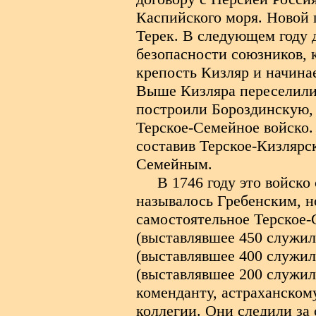
Каспийского моря. Новой 
Терек. В следующем году 
безопасности союзников, к
крепость Кизляр и начина
Выше Кизляра переселили 
построили Бороздинскую,
Терское-Семейное войско.
составив Терское-Кизлярск
Семейным.
В 1746 году это войско
называлось Гребенским, но
самостоятельное Терское-
(выставлявшее 450 служил
(выставлявшее 400 служил
(выставлявшее 200 служил
коменданту, астраханско
коллегии. Они следили за