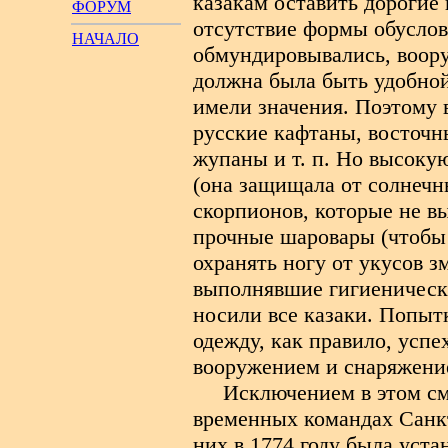
казакам оставить дорогие
ФОРУМ
отсутствие формы обусловл
НАЧАЛО
обмундировывались, воору
должна была быть удобной
имели значения. Поэтому 
русские кафтаны, восточн
жупаны и т. п. Но высоку
(она защищала от солнечны
скорпионов, которые не в
прочные шаровары (чтобы 
охранять ногу от укусов зм
выполнявшие гигиенически
носили все казаки. Попыт
одежду, как правило, успе
вооружением и снаряжени
Исключением в этом с
временных командах Санкт
них в 1774 году была уст