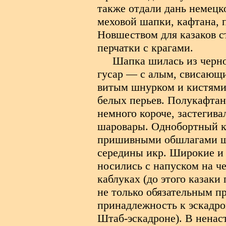
также отдали дань немецко
меховой шапки, кафтана, 
Новшеством для казаков с
перчатки с крагами.
Шапка шилась из черно
гусар — с алым, свисающ
витым шнурком и кистями 
белых перьев. Полукафтан
немного короче, застегива
шаровары. Однобортный к
пришивными обшлагами ши
середины икр. Широкие и
носились с напуском на ч
каблуках (до этого казак
не только обязательным п
принадлежность к эскадро
Штаб-эскадроне). В ненас