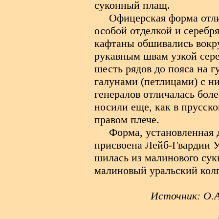
суконный плащ.
Офицерская форма отл
особой отделкой и сереб
кафтаны обшивались вокру
рукавным швам узкой сере
шесть рядов до пояса на 
галунами (петлицами) с н
генералов отличалась боле
носили еще, как в прусск
правом плече.
Форма, установленная 
присвоена Лейб-Гвардии Ур
шилась из малинового сук
малиновый уральский кол
Источник: О.А