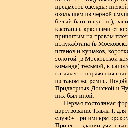
предметов одежды: низкой
околышем из черной смуш
белый бант и султан), вас
кафтана с красными отвор
пришитым на правом плече
полукафтана (в Московско
штанов и кушаков, коротк
золотой (в Московской ко
команде) тесьмой, к сапо
казачьего снаряжения стал
на таком же ремне. Подоб
Придворных Донской и Чуг
них был иной.
Первая постоянная форм
царствование Павла I, для
службу при императорском 
При ее создании учитывал