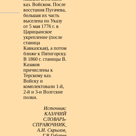
каз. Войском. После
восстания Пугачева,
большая их часть
выселена по Указу
от 5 мая 1776 г. в
Царицынское
укрепление (после
станица
Кавказская), а потом
ближе к Пятигорску.
В 1860 г. станицы В.
Казаков
причислены к
Терскому каз.
Войску и
комплектовали 1-й,
2-й и 3-н Волгские
полки.
Источник:
КАЗАЧИЙ
СЛОВАРЬ-
СПРАВОЧНИК,
А.И. Скрылов,
Г.В.Губарев