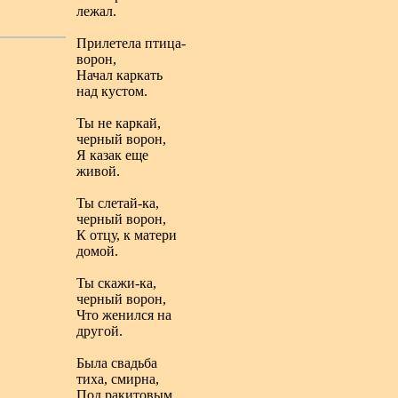
лежал.
Прилетела птица-
ворон,
Начал каркать
над кустом.
Ты не каркай,
черный ворон,
Я казак еще
живой.
Ты слетай-ка,
черный ворон,
К отцу, к матери
домой.
Ты скажи-ка,
черный ворон,
Что женился на
другой.
Была свадьба
тиха, смирна,
Под ракитовым