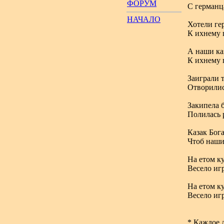
ФОРУМ
С германца
НАЧАЛО
Хотели ге
К ихнему 
А наши каз
К ихнему 
Заиграли 
Отворилис
Закипела 
Полилась 
Казак Бога
Чтоб наши
На етом к
Весело игр
На етом к
Весело игр
* Каждое 