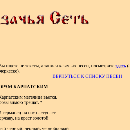
Вы ищете не тексты, а записи казачьих песен, посмотрите
здесь
(
черкеске).
ВЕРНУТЬСЯ К СПИСКУ ПЕСЕН
ГОРАМ КАРПАТСКИМ
Карпатским метелица вьется,
озы зимою трещат. *
 германец на нас наступает
ржаву, на крест золотой.
ый черный, черный, чернобровый