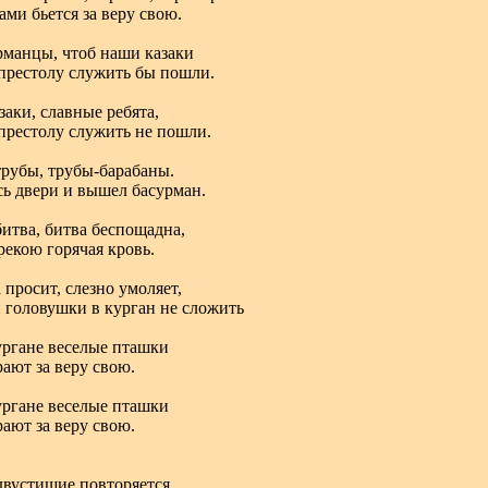
ми бьется за веру свою.
рманцы, чтоб наши казаки
престолу служить бы пошли.
аки, славные ребята,
престолу служить не пошли.
трубы, трубы-барабаны.
ь двери и вышел басурман.
битва, битва беспощадна,
рекою горячая кровь.
 просит, слезно умоляет,
 головушки в курган не сложить
ургане веселые пташки
ают за веру свою.
ургане веселые пташки
ают за веру свою.
двустишие повторяется.