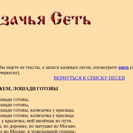
Вы ищете не тексты, а записи казачьих песен, посмотрите
здесь
(
черкеске).
ВЕРНУТЬСЯ К СПИСКУ ПЕСЕН
ЖЕМ, ЛОШАДИ ГОТОВЫ
ошади готовы,
ошади готовы,
ошади готовы, калясычка у крыльца,
ошади готовы, калясычка у крыльца.
 у крылечка, мой милёнык во пути.
и, во дорожке, во матушке во Москве.
е во Москве, в чужедальней стороне.