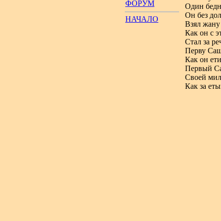
ФОРУМ
Один бедн
Он без до
НАЧАЛО
Взял жану 
Как он с э
Стал за р
Перву Саш
Как он ет
Первый Са
Своей ми
Как за еты