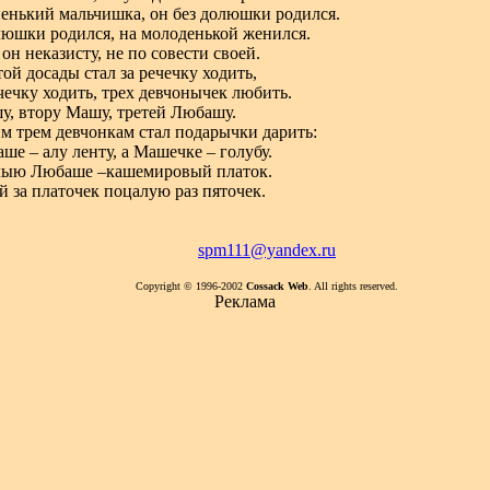
енький мальчишка, он без долюшки родился.
люшки родился, на молоденькой женился.
он неказисту, не по совести своей.
той досады стал за речечку ходить,
ечечку ходить, трех девчонычек любить.
у, втору Машу, третей Любашу.
им трем девчонкам стал подарычки дарить:
ше – алу ленту, а Машечке – голубу.
лыю Любаше –кашемировый платок.
й за платочек поцалую раз пяточек.
spm111@yandex.ru
Copyright © 1996-2002
Cossack Web
. All rights reserved.
Реклама