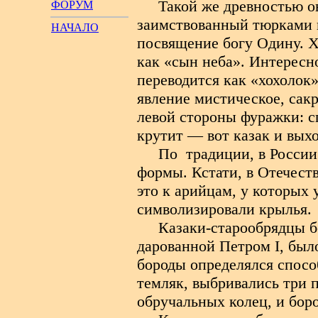
Такой же древностью о
ФОРУМ
заимствованный тюрками и
НАЧАЛО
посвящение богу Одину. Хо
как «сын неба». Интересно
переводится как «хохолок
явление мистическое, сакр
левой стороны фуражки: сп
крутит — вот казак и вых
По
традиции, в России
формы. Кстати, в Отечест
это к арийцам, у которых
символизировали крылья.
Казаки-старообрядцы б
дарованной Петром I, был
бороды определялся спос
темляк, выбривались три 
обручальных колец, и боро