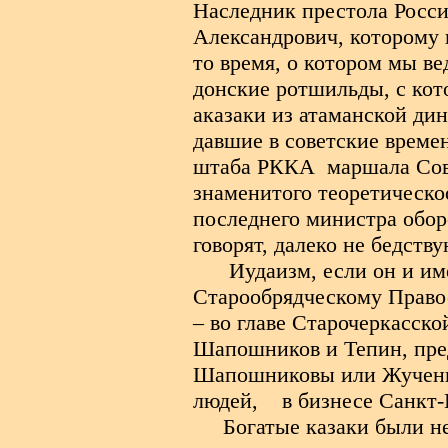
Наследник престола Росси
Александрович, которому 
то время, о котором мы ве
донские ротшильды, с кот
аказаки из атаманской ди
давшие в советские време
штаба РККА
маршала Сов
знаменитого теоретическо
последнего министра обо
говорят, далеко не бедств
Иудаизм, если он и им
Старообрядческому Правос
– во главе Старочеркасск
Шапошников и Тепин, пред
Шапошниковы или Жученко
людей,
в бизнесе Санкт-
Богатые казаки были н