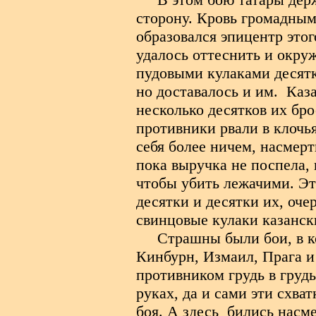
сторону. Кровь громадными
образовался эпицентр этог
удалось оттеснить и окру
пудовыми кулаками десят
но доставалось и им.
Каза
несколько десятков их бр
противники рвали в клочья
себя более ничем, насмерт
пока выручка не поспела,
чтобы убить лежачими. Эт
десятки и десятки их, оче
свинцовые кулаки казанс
Страшны были бои, в к
Кинбурн, Измаил, Прага и 
противником грудь в грудь
руках, да и сами эти схва
боя. А здесь
бились насм