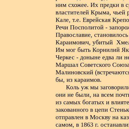
ним схожее. Их предки в 
властителей Крыма, чьей
Кале, т.е. Еврейская Кре
Речи Посполитой - запорож
Православие, становилось
Караимович, убитый
Хме
Им мог быть Корнилий Яко
Черкес - доныне едва ли 
Маршал Советского Союза
Малиновский (встречаются
бы, из караимов.
Коль уж мы заговорил
они не были, на всем поч
из самых богатых и влият
закованного в цепи Стеньку
отправлен в Москву на каз
самом, в 1863 г. останавл