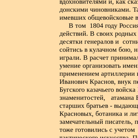
вдохновителями и, как ск
донскими чиновниками. Та
имевших общевойсковые в
В том
1804 году Росси
действий. В своих родных 
десятки генералов и
сотн
сойтись в кулачном бою, 
играли. В расчет принима
умение организовать имен
применением артиллерии и
Иванович Краснов, внук п
Бугского казачьего войска
знаменитостей,
атамана 
старших братьев - выдаю
Красновых, ботаника и ли
замечательный писатель, п
тоже готовились с учетом
тактического искусства. 