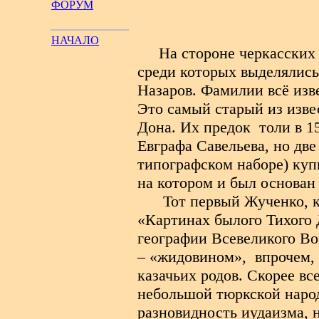
ФОРУМ
НАЧАЛО
На стороне черкасских
среди которых выделялись
Назаров. Фамилии всё изв
Это самый старый из извес
Дона. Их предок
толи в 1
Евграфа Савельева, но дв
типографском наборе) купи
на котором и был основан
Тот первый Жученко, 
«Картинах былого Тихого 
географии Всевеликого Вой
– «жидовином»,
впрочем,
казачьих родов. Скорее вс
небольшой тюркской народ
разновидность иудаизма, н