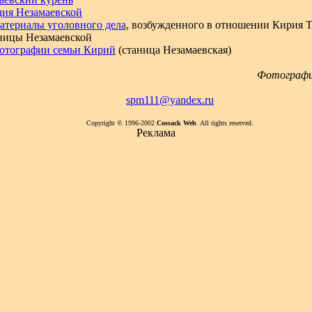
дия Незамаевской
атериалы уголовного дела
, возбужденного в отношении Кирия 
аницы Незамаевской
отографии семьи Кирий
(станица Незамаевская)
Фотографи
spm111@yandex.ru
Copyright © 1996-2002
Cossack Web
. All rights reserved.
Реклама