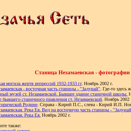
Станица Незамаевская - фотографии
кая могила жертв репрессий 1932-1933 гг
. Ноябрь 2002 г.
замаевская - восточная часть станицы - "Задунай"
. Где-то здесь
ный музей ст. Незамаевской. Бывшее здание станичной школы.
Н
е бывшего станичного правления ст. Незамаевской
. Ноябрь 2002 
торической Родине
. Справа - Кирий П.С., слева - Кирий И.П. Ноя
езамаевская. Река Ея. Вид на восточную часть станицы - "Задуна
замаевская. Река Ея.
Ноябрь 2002 г.
ите также:
аевский курень