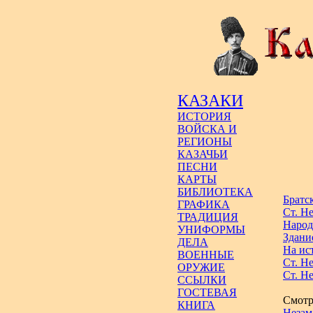
КАЗАКИ
ИСТОРИЯ
ВОЙСКА И
РЕГИОНЫ
КАЗАЧЬИ
ПЕСНИ
КАРТЫ
БИБЛИОТЕКА
Братс
ГРАФИКА
Ст. Не
ТРАДИЦИЯ
Народ
УНИФОРМЫ
Здани
ДЕЛА
На ис
ВОЕННЫЕ
Ст. Н
ОРУЖИЕ
Ст. Не
ССЫЛКИ
ГОСТЕВАЯ
Смотр
КНИГА
Незам