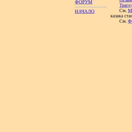
ФОРУМ
Траге
См.
М
НАЧАЛО
казака ст
См.
Ф