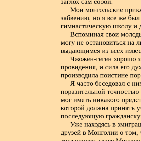
заглох сам собой.
Мои монгольские прик
забвению, но я все же был
гимнастическую школу и д
Вспоминая свои молоды
могу не остановиться на 
выдающимся из всех извес
Чжожен-геген хорошо 
провидения, и сила его ду
производила поистине по
Я часто беседовал с ни
поразительной точностью 
мог иметь никакого предс
которой должна принять уч
последующую гражданскую
Уже находясь в эмигра
друзей в Монголии о том,
тогдашнему главе Монголь