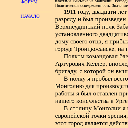
властями. Высылка из Монголии. Рекорд
ФОРУМ
Политическая осведомленность. Значение
1911 году, двадцати ле
НАЧАЛО
разряду и был произведен 
Верхнеудинский полк Заба
установленного двадцатив
дому своего отца, я прибы
городе Троицкосавске, на
Полком командовал бл
Артурович Келлер, впосл
бригаду, с которой он выш
В полку я пробыл всего
Монголию для производст
работы я был оставлен при
нашего консульства в Урге
В столицу Монголии я п
европейской точки зрения,
этот город является дейс