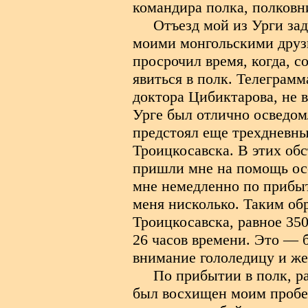
командира полка, полковн
Отъезд мой из Урги за
моими монгольскими друзь
просрочил время, когда, 
явиться в полк. Телеграмм
доктора Цибиктарова, не 
Урге был отлично осведом
предстоял еще трехдневны
Троицкосавска.
В этих об
пришли мне на помощь ос
мне немедленно по прибы
меня нисколько. Таким обр
Троицкосавска, равное 35
26 часов времени. Это — 
внимание гололедицу и же
По прибытии в полк, ра
был восхищен моим пробег