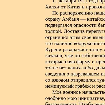
11 декабря 1911 года 
Халхи от Китая и провоз
По распоряжению нашего
охрану Амбаня — китайско
подвергался опасности бы
толпой. Доставив перепуг
ограничил этим свое вмеш
что наличие вооруженного
Курени раздражает толпу и
казаков, уже по собственн
которые сняв форму и пре
толпе без каких-либо дал
сведения о назревавшем н
со взводом отправился туда
неминуемый грабеж и рас
Мое военное начальство
одобрило мою инициативу,
благодарность Штаба окру