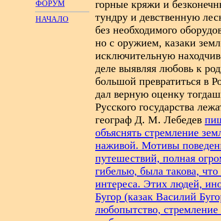
горные кряжи и безконечн
ФОРУМ
тундру и девственную лес
НАЧАЛО
без необходимого оборудо
но с оружием, казаки зем
исключительную находчиво
деле выявляя любовь к род
большой превратиться в 
дал верную оценку тогдаш
Русского государства лежа
географ Д. М. Лебедев
пиш
объяснять стремление зем
наживой. Мотивы поведени
путешествий, полная огр
гибелью, была такова, что
интереса. Этих людей, ин
Бугор (казак Василий Буго
любопытство, стремление 