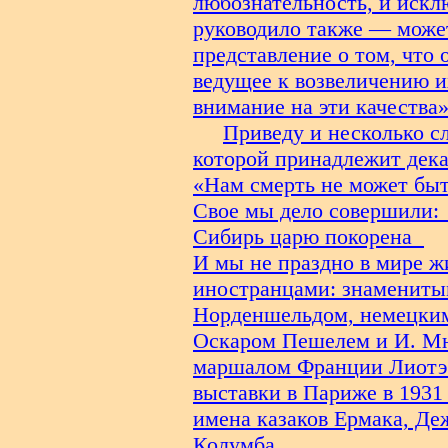
любознательность, и иск
руководило также — может
представление о том, что
ведущее к возвеличению и
внимание на эти качества»
Приведу и несколько с
которой принадлежит дека
«Нам смерть не может быт
Свое мы дело совершили:
Сибирь царю покорена
И мы не праздно в мире ж
иностранцами: знамениты
Норденшельдом, немецки
Оскаром Пешелем и И. М
маршалом Франции Лиотэ 
выставки в Париже в 1931 
имена казаков Ермака, Д
Колумба.