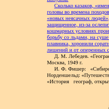
Сколько казаков, «имен
головы во времена походо
«новых неясачных людей», 
защищенное, из-за ослепи
кошмарных условиях проис
борьбу со льдами, на суш
плавника, хоронили сорат
лишений и от оперенных с
Д. М. Лебедев. «Геогра
Москва, 1949 г.
И. Ф. Фишер:
«Сибирс
Норденшельд: «Путешестви
«История
географ, откры