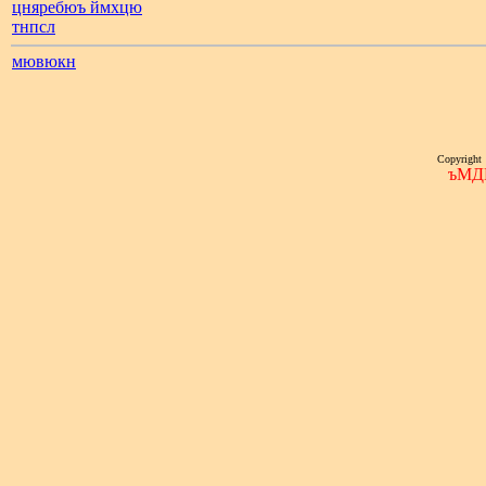
цняребюъ ймхцю
тнпсл
мювюкн
Copyright
ъМД