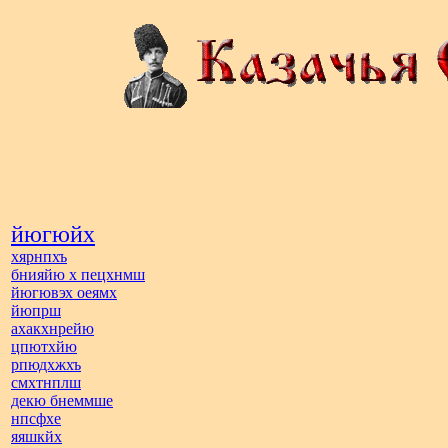
йюгюйх
хярнпхъ
бнияйю х пецхнмш
йюгювэх оеямх
йюпрш
ахакхнрейю
цпютхйю
рпюдхжхъ
смхтнплш
декю бнеммше
нпсфхе
яяшкйх